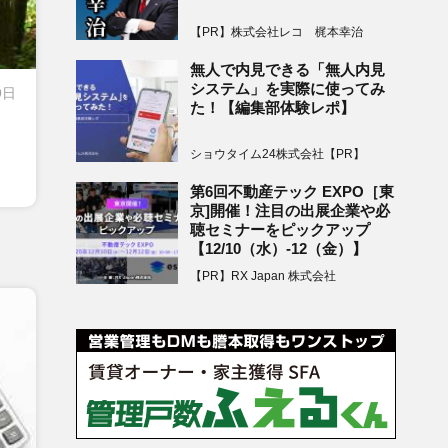
【PR】株式会社レコ 梶本幸治
無人で内見できる「無人内見
システム」を実際に使ってみ
9日
た！【編集部体験レポ】
ショウタイム24株式会社【PR】
第6回不動産テック EXPO［東
京]開催！注目の出展企業や必
聴セミナーをピックアップ
【12/10（水）-12（金）】
【PR】RX Japan 株式会社