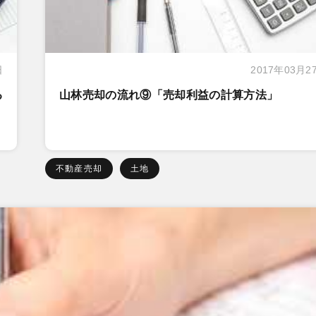
日
2017年03月2
る
山林売却の流れ⑨「売却利益の計算方法」
不動産売却
土地