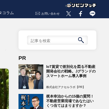
タコラム
お問い合わせ
記事数 24
PR
IoT賃貸で差別化を図る不動産
開発会社の戦略。Jグランドの
スマートホーム導入事例
株式会社アクセルラボ【PR】
梶本幸治からの15個の質問！
不動産営業現場であなたはい
くつ当てはまりますか？