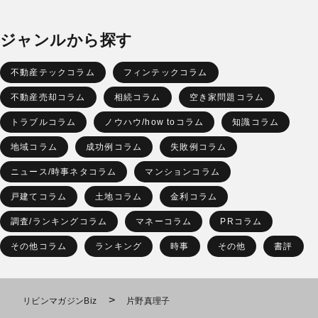
ジャンルから探す
不動産テックコラム
フィンテックコラム
不動産売却コラム
相続コラム
空き家問題コラム
トラブルコラム
ノウハウ/how toコラム
知識コラム
地域コラム
成功例コラム
失敗例コラム
ニュース/時事ネタコラム
マンションコラム
戸建てコラム
土地コラム
金利コラム
調査/ランキングコラム
マネーコラム
PRコラム
その他コラム
ランキング
時事
その他
書評
>
リビンマガジンBiz
片野真理子