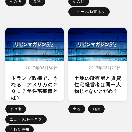
その他
金利
その他
ニュース/時事ネタ
2017年03月30日
2017年03月29日
トランプ政権でこう
土地の所有者と賃貸
なる！アメリカの２
住宅経営者は同一人
０１７年住宅事情と
物じゃないとだめ？
は？
その他
土地
知識
ニュース/時事ネタ
不動産売却