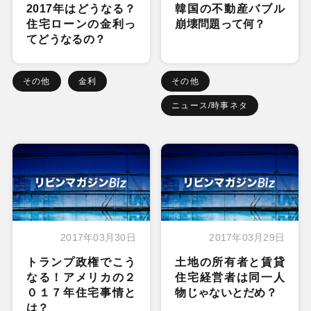
2017年はどうなる？
韓国の不動産バブル
住宅ローンの金利っ
崩壊問題って何？
てどうなるの？
その他
金利
その他
ニュース/時事ネタ
2017年03月30日
2017年03月29日
トランプ政権でこう
土地の所有者と賃貸
なる！アメリカの２
住宅経営者は同一人
０１７年住宅事情と
物じゃないとだめ？
は？