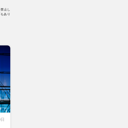
を禁止し
要もあり
0日