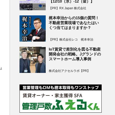
【12/10（水）-12（金）】
【PR】RX Japan 株式会社
梶本幸治からの15個の質問！
不動産営業現場であなたはい
くつ当てはまりますか？
【PR】株式会社レコ 梶本幸治
IoT賃貸で差別化を図る不動産
開発会社の戦略。Jグランドの
スマートホーム導入事例
ょ
株式会社アクセルラボ【PR】