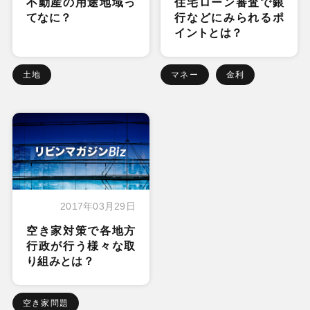
不動産の用途地域っ
住宅ローン審査で銀
てなに？
行などにみられるポ
イントとは？
土地
マネー
金利
2017年03月29日
空き家対策で各地方
行政が行う様々な取
り組みとは？
空き家問題