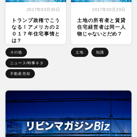
2017年03月30日
2017年03月29日
トランプ政権でこう
土地の所有者と賃貸
なる！アメリカの２
住宅経営者は同一人
０１７年住宅事情と
物じゃないとだめ？
は？
その他
土地
知識
ニュース/時事ネタ
不動産売却