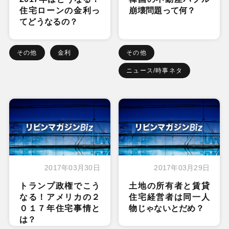
住宅ローンの金利っ
崩壊問題って何？
てどうなるの？
その他
金利
その他
ニュース/時事ネタ
2017年03月30日
2017年03月29日
トランプ政権でこう
土地の所有者と賃貸
なる！アメリカの２
住宅経営者は同一人
０１７年住宅事情と
物じゃないとだめ？
は？