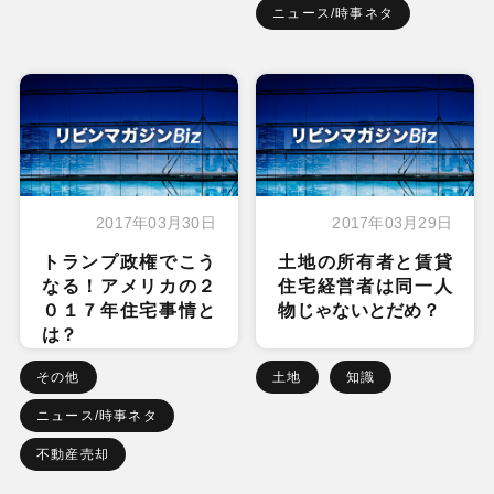
ニュース/時事ネタ
2017年03月30日
2017年03月29日
トランプ政権でこう
土地の所有者と賃貸
なる！アメリカの２
住宅経営者は同一人
０１７年住宅事情と
物じゃないとだめ？
は？
その他
土地
知識
ニュース/時事ネタ
不動産売却