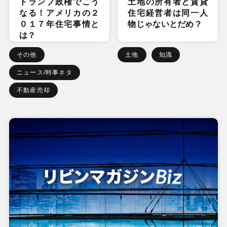
トランプ政権でこう
土地の所有者と賃貸
なる！アメリカの２
住宅経営者は同一人
０１７年住宅事情と
物じゃないとだめ？
は？
その他
土地
知識
ニュース/時事ネタ
不動産売却