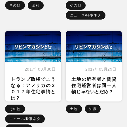
その他
金利
その他
ニュース/時事ネタ
2017年03月30日
2017年03月29日
トランプ政権でこう
土地の所有者と賃貸
なる！アメリカの２
住宅経営者は同一人
０１７年住宅事情と
物じゃないとだめ？
は？
その他
土地
知識
ニュース/時事ネタ