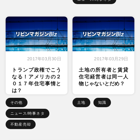
2017年03月30日
2017年03月29日
トランプ政権でこう
土地の所有者と賃貸
なる！アメリカの２
住宅経営者は同一人
０１７年住宅事情と
物じゃないとだめ？
は？
その他
土地
知識
ニュース/時事ネタ
不動産売却