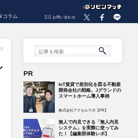
タコラム
お問い合わせ
1日
ん
PR
IoT賃貸で差別化を図る不動産
開発会社の戦略。Jグランドの
スマートホーム導入事例
株式会社アクセルラボ【PR】
無人で内見できる「無人内見
システム」を実際に使ってみ
た！【編集部体験レポ】