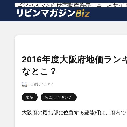
2016年度大阪府地価ラ
なとこ？
山岸ゆうたろう
地域
調査/ランキング
大阪府の最北部に位置する豊能町は、府内で