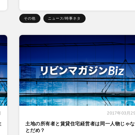
その他
ニュース/時事ネタ
日
2017年03月2
住
土地の所有者と賃貸住宅経営者は同一人物じゃな
とだめ？