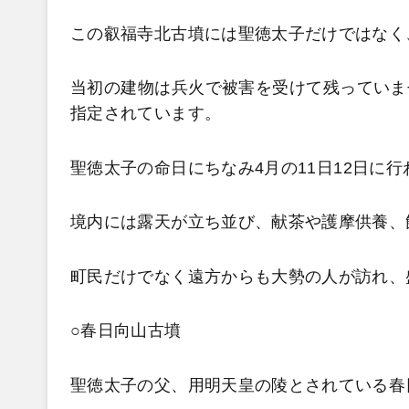
この叡福寺北古墳には聖徳太子だけではなく
当初の建物は兵火で被害を受けて残っていま
指定されています。
聖徳太子の命日にちなみ4
月の11
日12
日に行
境内には露天が立ち並び、献茶や護摩供養、
町民だけでなく遠方からも大勢の人が訪れ、
○春日向山古墳
聖徳太子の父、用明天皇の陵とされている春