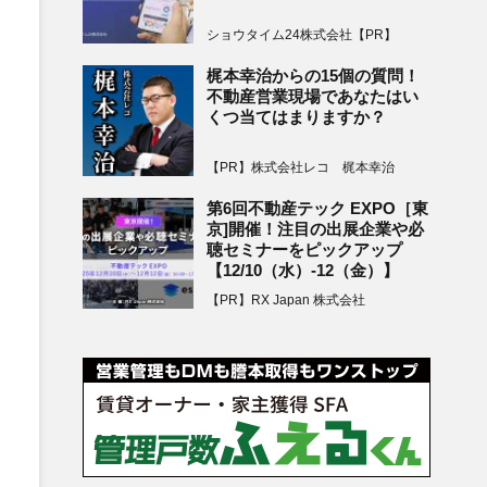
ショウタイム24株式会社【PR】
梶本幸治からの15個の質問！
不動産営業現場であなたはい
くつ当てはまりますか？
【PR】株式会社レコ 梶本幸治
第6回不動産テック EXPO［東
京]開催！注目の出展企業や必
聴セミナーをピックアップ
【12/10（水）-12（金）】
【PR】RX Japan 株式会社