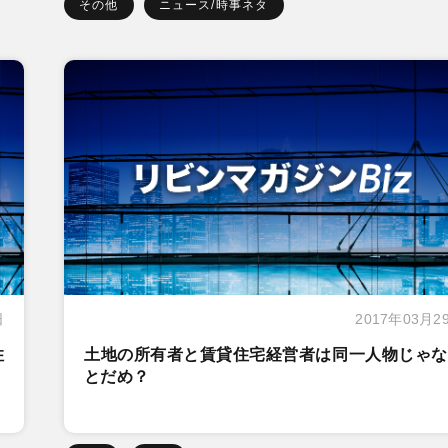
その他
ニュース/時事ネタ
日
2017年03月2
住
土地の所有者と賃貸住宅経営者は同一人物じゃな
とだめ？