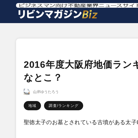
2016年度大阪府地価ラ
なとこ？
山岸ゆうたろう
地域
調査/ランキング
聖徳太子のお墓とされている古墳がある太子