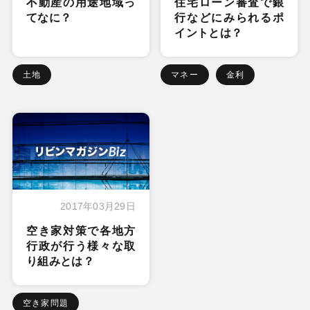
不動産の用途地域っ
住宅ローン審査で銀
てなに？
行などにみられるポ
イントとは？
土地
マネー
金利
2017年03月29日
空き家対策で各地方
行政が行う様々な取
り組みとは？
空き家問題