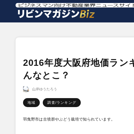
2016年度大阪府地価ラ
んなとこ？
山岸ゆうたろう
地域
調査/ランキング
羽曳野市は古墳群やぶどう栽培で知られています。