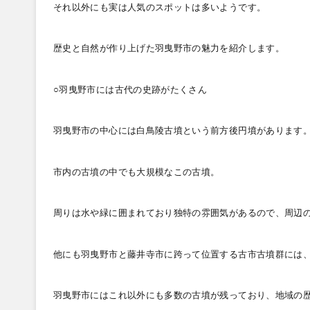
それ以外にも実は人気のスポットは多いようです。
歴史と自然が作り上げた羽曳野市の魅力を紹介します。
○羽曳野市には古代の史跡がたくさん
羽曳野市の中心には白鳥陵古墳という前方後円墳があります
市内の古墳の中でも大規模なこの古墳。
周りは水や緑に囲まれており独特の雰囲気があるので、周辺
他にも羽曳野市と藤井寺市に跨って位置する古市古墳群には
羽曳野市にはこれ以外にも多数の古墳が残っており、地域の