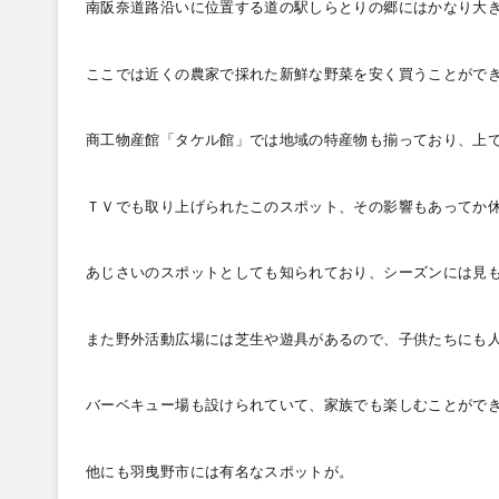
南阪奈道路沿いに位置する道の駅しらとりの郷にはかなり大
ここでは近くの農家で採れた新鮮な野菜を安く買うことがで
商工物産館「タケル館」では地域の特産物も揃っており、上
ＴＶでも取り上げられたこのスポット、その影響もあってか
あじさいのスポットとしても知られており、シーズンには見
また野外活動広場には芝生や遊具があるので、子供たちにも
バーベキュー場も設けられていて、家族でも楽しむことがで
他にも羽曳野市には有名なスポットが。