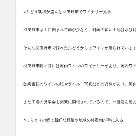
○ぶどう栽培が盛んな羽曳野市でワイナリー見学
羽曳野市は山に囲まれて雨が少なく、斜面の多い土地は水は
そんな羽曳野市で採れたぶどうからはワインが造られていま
羽曳野市駒ヶ谷には河内ワインのワイナリーがあり、河内ワ
創業当初のワインの瓶やラベル、写真などの資料があり、河
また工場の見学会も頻繁に開催されているので、一度足を運
○しらとりの郷で新鮮な野菜や地域の特産物が手に入る