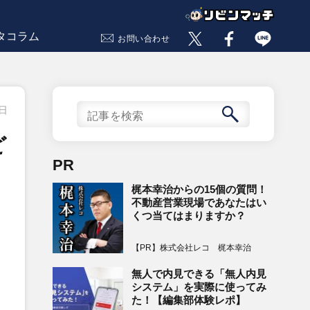
タコラム
お問い合わせ
1日
ど
PR
梶本幸治からの15個の質問！
不動産営業現場であなたはい
くつ当てはまりますか？
【PR】株式会社レコ 梶本幸治
無人で内見できる「無人内見
システム」を実際に使ってみ
た！【編集部体験レポ】