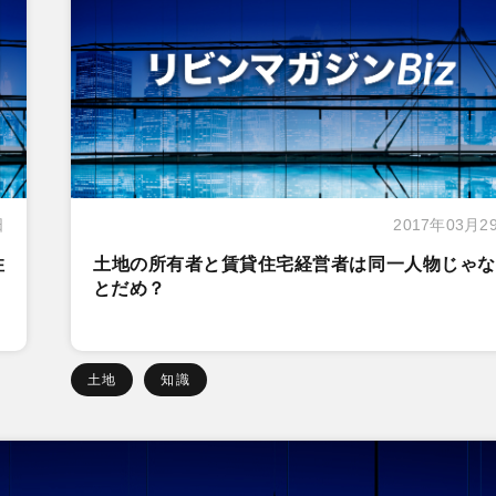
日
2017年03月2
住
土地の所有者と賃貸住宅経営者は同一人物じゃな
とだめ？
土地
知識