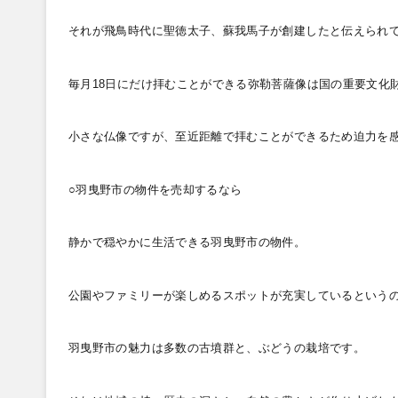
それが飛鳥時代に聖徳太子、蘇我馬子が創建したと伝えられ
毎月18
日にだけ拝むことができる弥勒菩薩像は国の重要文化
小さな仏像ですが、至近距離で拝むことができるため迫力を
○羽曳野市の物件を売却するなら
静かで穏やかに生活できる羽曳野市の物件。
公園やファミリーが楽しめるスポットが充実しているという
羽曳野市の魅力は多数の古墳群と、ぶどうの栽培です。