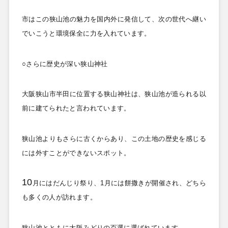
市はこの狭山池の魅力を国内外に発信して、次の世代へ継い
でいこうと環境保全に力を入れています。
○さらに歴史が深い狭山神社
大阪狭山市半田に位置する狭山神社は、狭山池が造られる以
前に建てられたと言われています。
狭山池よりもさらに古くからあり、この土地の歴史を感じる
には外すことができないスポット。
10
月にはだんじり祭り、1
月には餅撒きが開催され、どちら
も多くの人が訪れます。
狭山池とともに大阪みどりの百選に選ばれています。