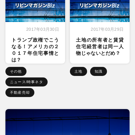
2017年03月30日
2017年03月29日
トランプ政権でこう
土地の所有者と賃貸
なる！アメリカの２
住宅経営者は同一人
０１７年住宅事情と
物じゃないとだめ？
は？
その他
土地
知識
ニュース/時事ネタ
不動産売却