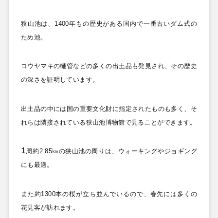
狭山池は、1400
年もの歴史がある国内で一番古いダム式の
ため池。
コウヤマキの樋管などの多くの出土品も発見され、その歴史
の深さを証明しています。
出土品の中には国の重要文化財に指定されたものも多く、そ
れらは隣接されている狭山池博物館で見ることができます。
1
周約2.85
㎞の狭山池の周りは、ウォーキングやジョギング
にも最適。
また約1300
本の桜が立ち並んでいるので、春先には多くの
花見客が訪れます。