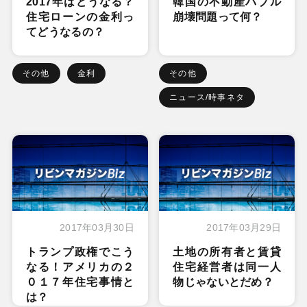
2017年はどうなる？
韓国の不動産バブル
住宅ローンの金利っ
崩壊問題って何？
てどうなるの？
その他
金利
その他
ニュース/時事ネタ
2017年03月30日
2017年03月29日
トランプ政権でこう
土地の所有者と賃貸
なる！アメリカの２
住宅経営者は同一人
０１７年住宅事情と
物じゃないとだめ？
は？