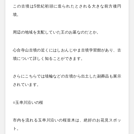
この古墳は5
世紀初頭に造られたとされる大きな前方後円
墳。
周辺の地域を支配していた王のお墓なのだとか。
心合寺山古墳の近くにはしおんじやま古墳学習館があり、古
墳について詳しく知ることができます。
さらにこちらでは埴輪などの古墳から出土した副葬品も展示
されています。
○玉串川沿いの桜
市内を流れる玉串川沿いの桜並木は、絶好のお花見スポッ
ト。