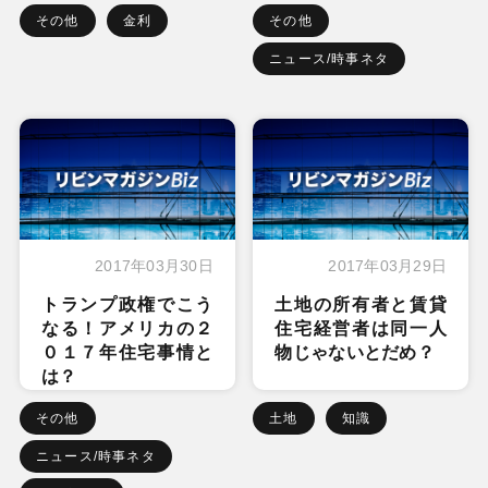
その他
金利
その他
ニュース/時事ネタ
2017年03月30日
2017年03月29日
トランプ政権でこう
土地の所有者と賃貸
なる！アメリカの２
住宅経営者は同一人
０１７年住宅事情と
物じゃないとだめ？
は？
その他
土地
知識
ニュース/時事ネタ