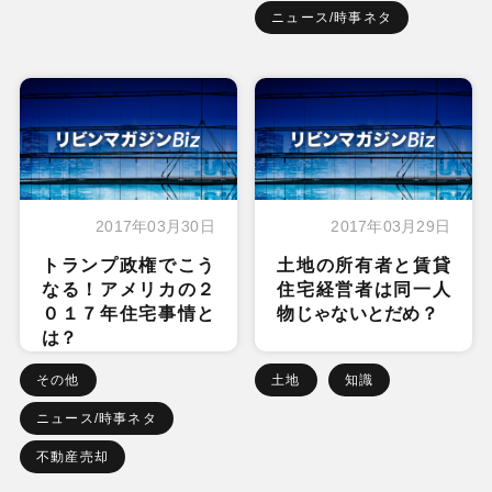
ニュース/時事ネタ
2017年03月30日
2017年03月29日
トランプ政権でこう
土地の所有者と賃貸
なる！アメリカの２
住宅経営者は同一人
０１７年住宅事情と
物じゃないとだめ？
は？
その他
土地
知識
ニュース/時事ネタ
不動産売却