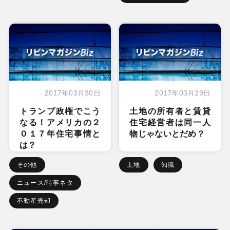
2017年03月30日
2017年03月29日
トランプ政権でこう
土地の所有者と賃貸
なる！アメリカの２
住宅経営者は同一人
０１７年住宅事情と
物じゃないとだめ？
は？
その他
土地
知識
ニュース/時事ネタ
不動産売却