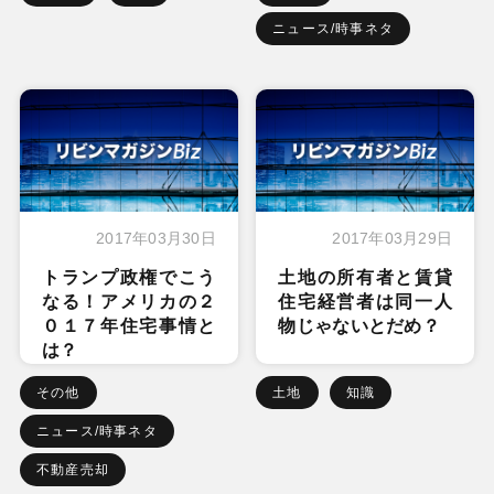
ニュース/時事ネタ
2017年03月30日
2017年03月29日
トランプ政権でこう
土地の所有者と賃貸
なる！アメリカの２
住宅経営者は同一人
０１７年住宅事情と
物じゃないとだめ？
は？
その他
土地
知識
ニュース/時事ネタ
不動産売却