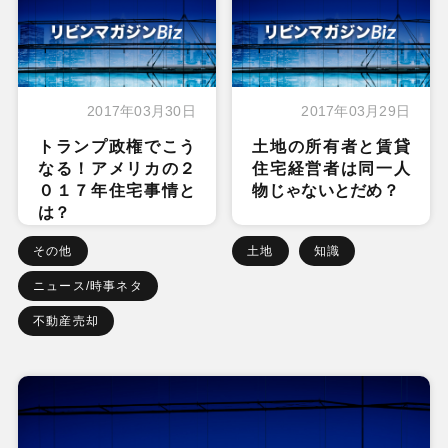
2017年03月30日
2017年03月29日
トランプ政権でこう
土地の所有者と賃貸
なる！アメリカの２
住宅経営者は同一人
０１７年住宅事情と
物じゃないとだめ？
は？
その他
土地
知識
ニュース/時事ネタ
不動産売却