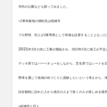
市内の公園なども探ってみました。
○2
軍本拠地の移転先は稲城市
プロ野球、巨人が2
軍専用として球場を設置することとなった
2021
年3
月の末に工事が開始され、2023
年3
月に竣工が予定
デッキ席ではバーベキューをしながら、芝生席ではシートを
野球を通じて地域の街づくりに貢献したいという考えから、
試合観戦に訪れた人から地元の人まで多くの人が楽しめる場
○稲城市と巨人