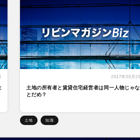
日
2017年03月2
住
土地の所有者と賃貸住宅経営者は同一人物じゃな
とだめ？
土地
知識