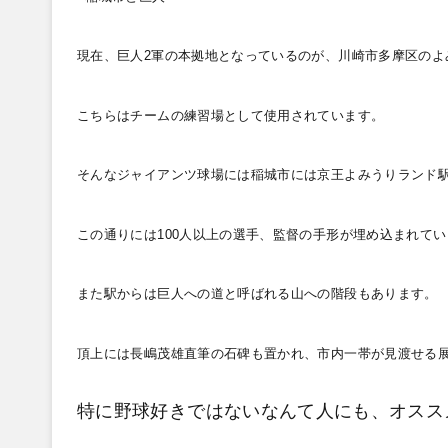
現在、巨人2
軍の本拠地となっているのが、川崎市多摩区のよ
こちらはチームの練習場として使用されています。
そんなジャイアンツ球場には稲城市には京王よみうりランド
この通りには100
人以上の選手、監督の手形が埋め込まれてい
また駅からは巨人への道と呼ばれる山への階段もあります。
頂上には長嶋茂雄直筆の石碑も置かれ、市内一帯が見渡せる
特に野球好きではないなんて人にも、オスス