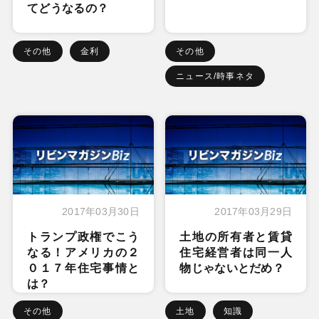
てどうなるの？
その他
金利
その他
ニュース/時事ネタ
2017年03月30日
2017年03月29日
トランプ政権でこう
土地の所有者と賃貸
なる！アメリカの２
住宅経営者は同一人
０１７年住宅事情と
物じゃないとだめ？
は？
その他
土地
知識