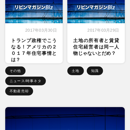
2017年03月30日
2017年03月29日
トランプ政権でこう
土地の所有者と賃貸
なる！アメリカの２
住宅経営者は同一人
０１７年住宅事情と
物じゃないとだめ？
は？
その他
土地
知識
ニュース/時事ネタ
不動産売却