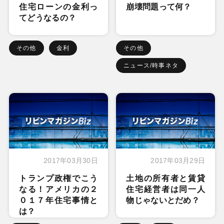
住宅ローンの金利っ
崩壊問題って何？
てどうなるの？
その他
金利
その他
ニュース/時事ネタ
2017年03月30日
2017年03月29日
トランプ政権でこう
土地の所有者と賃貸
なる！アメリカの２
住宅経営者は同一人
０１７年住宅事情と
物じゃないとだめ？
は？