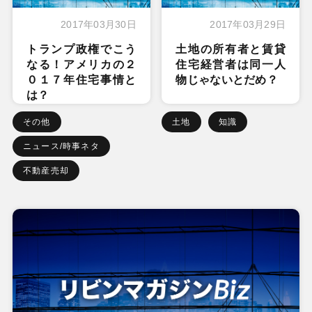
2017年03月30日
2017年03月29日
トランプ政権でこう
土地の所有者と賃貸
なる！アメリカの２
住宅経営者は同一人
０１７年住宅事情と
物じゃないとだめ？
は？
その他
土地
知識
ニュース/時事ネタ
不動産売却