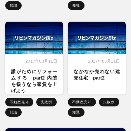
知識
知識
2017年03月11日
2017年03月11日
誰がためにリフォー
なかなか売れない建
ムする part2 内装
売住宅 part2
を扱うなら家賃を上
げよう
不動産売却
失敗例
不動産売却
失敗例
知識
知識