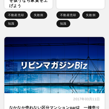
を扱うなら家賃を上
げよう
不動産売却
失敗例
不動産売却
失敗例
知識
知識
2017年03月11日
なかなか売れない区分マンションpart2 一棟売り