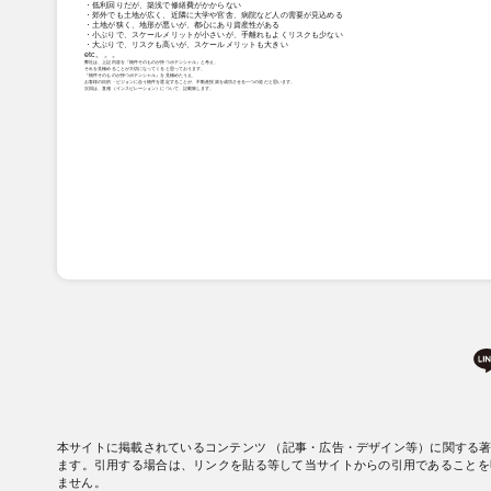
・低利回りだが、築浅で修繕費がかからない
・郊外でも土地が広く、近隣に大学や官舎、病院など人の需要が見込める
・土地が狭く、地形が悪いが、都心にあり資産性がある
・小ぶりで、スケールメリットが小さいが、手離れもよくリスクも少ない
・大ぶりで、リスクも高いが、スケールメリットも大きい
etc。。。
弊社は、上記内容を『物件そのものが持つポテンシャル』と考え、
それを見極めることが大切になってくると思っております。
『物件そのものが持つポテンシャル』を見極めたうえ、
お客様の目的・ビジョンに合う物件を選定することが、不動産投資を成功させる一つの道だと思います。
次回は、直感（インスピレーション）について、記載致します。
本サイトに掲載されているコンテンツ （記事・広告・デザイン等）に関する
ます。引用する場合は、リンクを貼る等して当サイトからの引用であることを
ません。