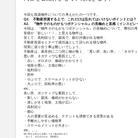
今回も投資物件についての考えかたの一つです。
Q2. 不動産投資する上で、これだけは忘れてはいけないポイントとは？
A2. 『物件そのものがもつポテンシャル』の見極めと直感（インスピレ
今回は、『物件そのもがもつポテンシャル』の見極めについて、弊社の考
皆様が「欲しい！！」と思える物件は、、、
安くて、高利回りで、築浅で、銀行評価が出る物件、
不動産投資セミナーで成功論として語られる様な物件、
現実に巡り合う事は難しいでしょう。
不動産は、基本的に二つ同じ物が無く、「悪い所、良い所」・「ネガティ
悪い所、ネガティヴな要因として、、
・古い、ボロボロ、修繕がかかりそう
・地形が悪い、土地が狭い
・低利回り
・郊外
・小ぶりで、スケールメリットが少ない
・大ぶりで、回転率が悪い
etc。。。
良い所、ポジティブな要因として、
・新しい、築浅、修繕がかからない
・潰しがきく地形、土地が広い
・高利回り
・都心
・人の需要が見込める、テナントを誘致できる背景がある
・手離れしやすい価格帯
・スケールメリットが大きい
etc。。。
弱い所をおぎなえる様にうまく組み合わせて
・古くて、ボロボロだが、高利回り