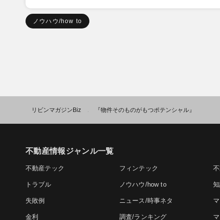
ノウハウ/how to
リビンマガジンBiz
『物件そのものがもつポテンシャル』
>
不動産情報ジャンル一覧
不動産テック
フィンテック
不
トラブル
ノウハウ/how to
知
失敗例
ニュース/時事ネタ
マ
金利
調査/ランキング
マ