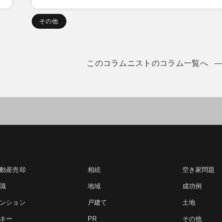
その他
このコラムニストのコラム一覧へ
動産売却
相続
空き家問題
識
地域
成功例
ンション
戸建て
土地
ネー
PR
その他