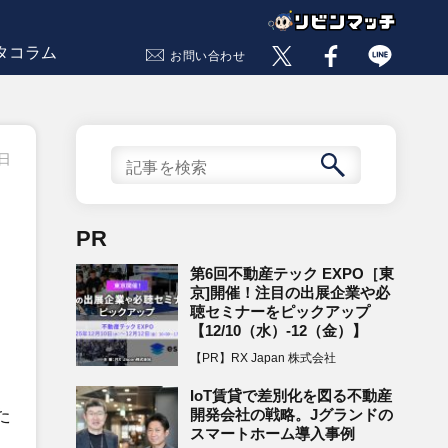
タコラム
お問い合わせ
5日
PR
第6回不動産テック EXPO［東
京]開催！注目の出展企業や必
聴セミナーをピックアップ
【12/10（水）-12（金）】
【PR】RX Japan 株式会社
IoT賃貸で差別化を図る不動産
た
開発会社の戦略。Jグランドの
スマートホーム導入事例