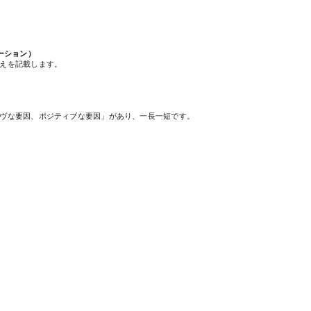
ーション）
えを記載します。
ヴな要因、ポジティブな要因」があり、一長一短です。