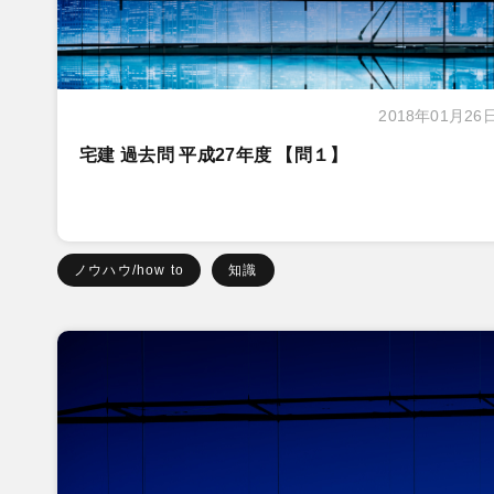
2018年01月26
宅建 過去問 平成27年度 【問１】
ノウハウ/how to
知識