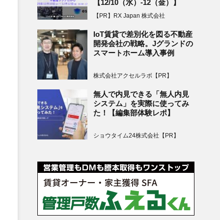
【12/10（水）-12（金）】
【PR】RX Japan 株式会社
IoT賃貸で差別化を図る不動産
開発会社の戦略。Jグランドの
スマートホーム導入事例
株式会社アクセルラボ【PR】
無人で内見できる「無人内見
システム」を実際に使ってみ
た！【編集部体験レポ】
ショウタイム24株式会社【PR】