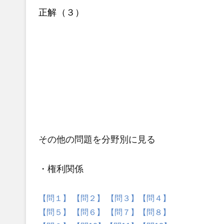
正解（３）
その他の問題
を分野別に見る
・権利関係
【問１】
【問２】
【問３】
【問４】
【問５】
【問６】
【問７】
【問８】