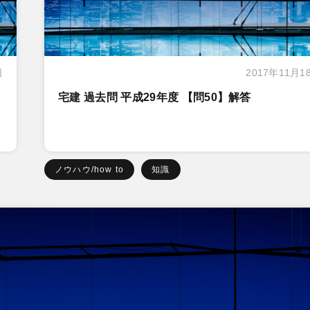
日
2017年11月1
宅建 過去問 平成29年度 【問50】解答
ノウハウ/how to
知識