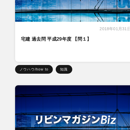
2018年01月31
宅建 過去問 平成29年度 【問１】
ノウハウ/how to
知識