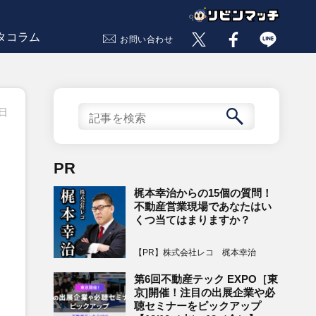
タコラム
お問い合わせ
5日
PR
梶本幸治からの15個の質問！
不動産営業現場であなたはい
くつ当てはまりますか？
【PR】株式会社レコ 梶本幸治
第6回不動産テック EXPO［東
京]開催！注目の出展企業や必
聴セミナーをピックアップ