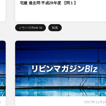
宅建 過去問 平成28年度 【問１】
ノウハウ/how to
知識
日
2017年11月1