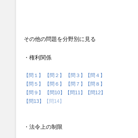
その他の問題
を分野別に見る
・権利関係
【問１】
【問２】
【問３】
【問４】
【問５】
【問６】
【問７】
【問８】
【問９】
【問10】
【問11】
【問12】
【問13】
【問14】
・法令上の制限