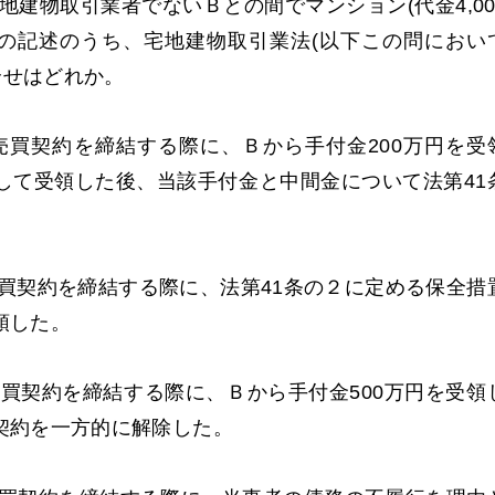
建物取引業者でないＢとの間でマンション(代金4,00
の記述のうち、宅地建物取引業法(以下この問におい
合せはどれか。
買契約を締結する際に、Ｂから手付金200万円を受
して受領した後、当該手付金と中間金について法第41
買契約を締結する際に、法第41条の２に定める保全措
領した。
買契約を締結する際に、Ｂから手付金500万円を受領
契約を一方的に解除した。