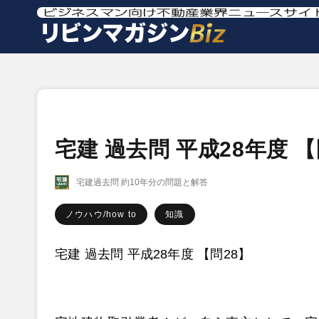
宅建 過去問 平成28年度 【
宅建過去問 約10年分の問題と解答
ノウハウ/how to
知識
宅建 過去問 平成28年度 【問28】