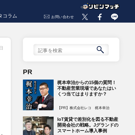
タコラム
お問い合わせ
5日
PR
梶本幸治からの15個の質問！
不動産営業現場であなたはい
くつ当てはまりますか？
【PR】株式会社レコ 梶本幸治
IoT賃貸で差別化を図る不動産
開発会社の戦略。Jグランドの
スマートホーム導入事例