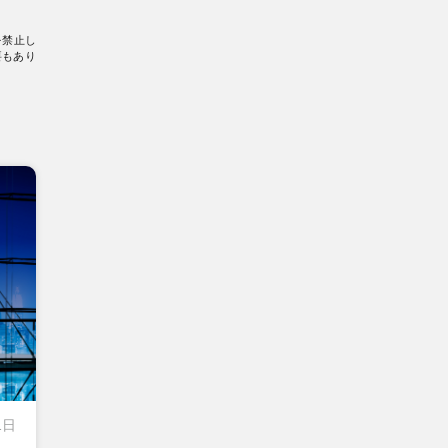
を禁止し
要もあり
1日