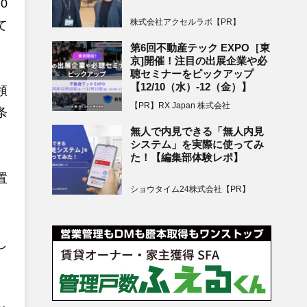
0
株式会社アクセルラボ【PR】
て
第6回不動産テック EXPO［東
京]開催！注目の出展企業や必
聴セミナーをピックアップ
【12/10（水）-12（金）】
領
【PR】RX Japan 株式会社
条
無人で内見できる「無人内見
システム」を実際に使ってみ
た！【編集部体験レポ】
置
ショウタイム24株式会社【PR】
し