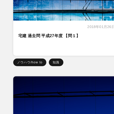
2018年01月26
宅建 過去問 平成27年度 【問１】
ノウハウ/how to
知識