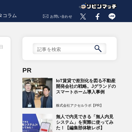
タコラム
お問い合わせ
5日
PR
IoT賃貸で差別化を図る不動産
開発会社の戦略。Jグランドの
スマートホーム導入事例
株式会社アクセルラボ【PR】
無人で内見できる「無人内見
システム」を実際に使ってみ
た！【編集部体験レポ】