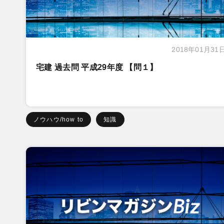
2018年01月31
宅建 過去問 平成29年度 【問１】
ノウハウ/how to
知識