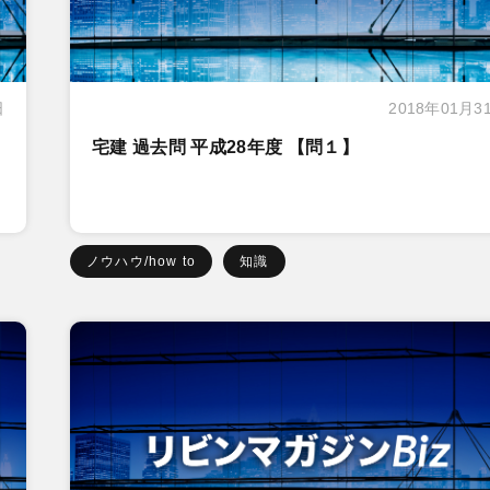
日
2018年01月3
宅建 過去問 平成28年度 【問１】
ノウハウ/how to
知識