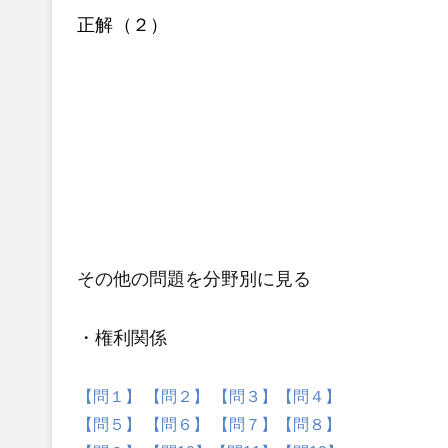
正解（２）
その他の問題
を分野別に見る
・権利関係
【問１】
【問２】
【問３】
【問４】
【問５】
【問６】
【問７】
【問８】