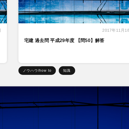
日
2017年11月1
宅建 過去問 平成29年度 【問50】解答
ノウハウ/how to
知識