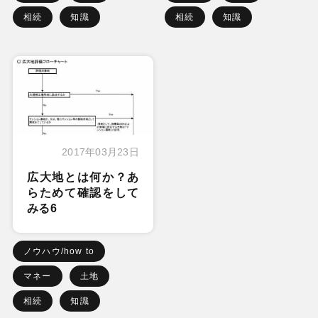
相続
知識
相続
知識
2017年03月23日
広大地とは何か？あ
らためて確認をして
みる6
ノウハウ/how to
マネー
土地
相続
知識