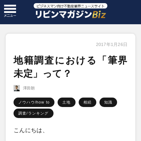
2017年1月26日
地籍調査における「筆界
未定」って？
澤田朗
ノウハウ/how to
土地
相続
知識
調査/ランキング
こんにちは、