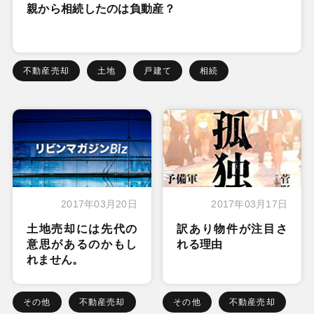
親から相続したのは負動産？
不動産売却
土地
戸建て
相続
2017年03月20日
2017年03月17日
土地売却には先代の
訳あり物件が注目さ
意思があるのかもし
れる理由
れません。
その他
不動産売却
その他
不動産売却