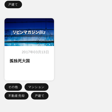
戸建て
2017年03月13日
孤独死大国
その他
マンション
不動産売却
戸建て