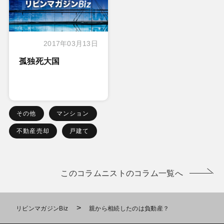
2017年03月13日
孤独死大国
その他
マンション
不動産売却
戸建て
このコラムニストのコラム一覧へ
>
リビンマガジンBiz
親から相続したのは負動産？