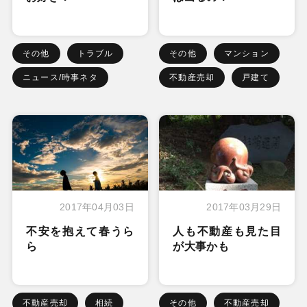
その他
トラブル
その他
マンション
ニュース/時事ネタ
不動産売却
戸建て
2017年04月03日
2017年03月29日
不安を抱えて春うら
人も不動産も見た目
ら
が大事かも
不動産売却
相続
その他
不動産売却