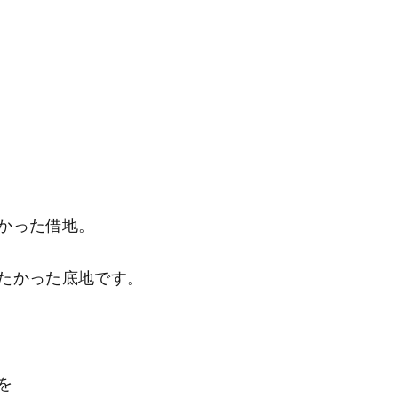
かった借地。
たかった底地です。
を