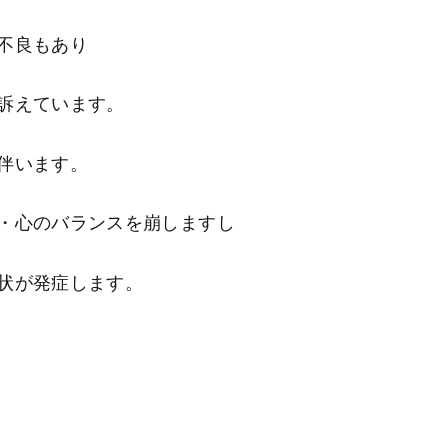
不良もあり
訴えています。
伴います。
・心のバランスを崩しますし
状が発症します。