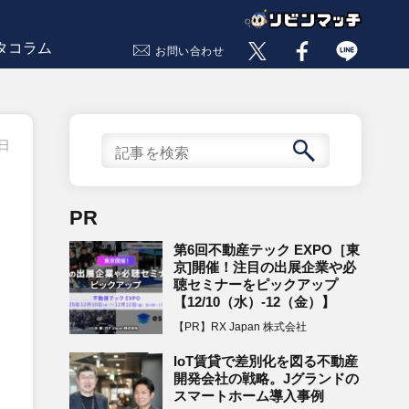
タコラム
お問い合わせ
0日
PR
第6回不動産テック EXPO［東
京]開催！注目の出展企業や必
聴セミナーをピックアップ
【12/10（水）-12（金）】
【PR】RX Japan 株式会社
IoT賃貸で差別化を図る不動産
開発会社の戦略。Jグランドの
スマートホーム導入事例