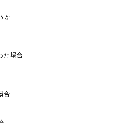
うか
った場合
場合
合