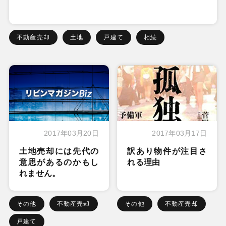
不動産売却
土地
戸建て
相続
2017年03月20日
2017年03月17日
土地売却には先代の
訳あり物件が注目さ
意思があるのかもし
れる理由
れません。
その他
不動産売却
その他
不動産売却
戸建て