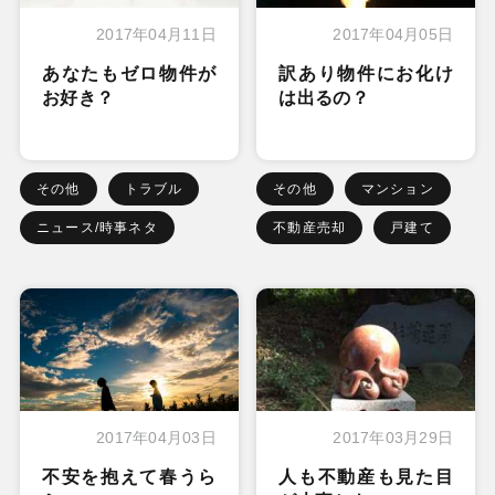
2017年04月11日
2017年04月05日
あなたもゼロ物件が
訳あり物件にお化け
お好き？
は出るの？
その他
トラブル
その他
マンション
ニュース/時事ネタ
不動産売却
戸建て
2017年04月03日
2017年03月29日
不安を抱えて春うら
人も不動産も見た目