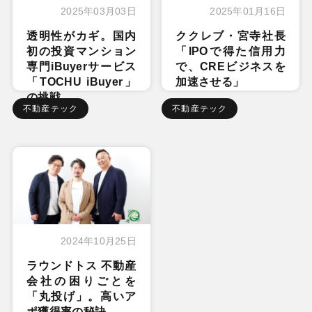
2025年03月03日
2025年01月16日
透明性がカギ。国内
ククレブ・宮寺社長
初の投資マンション
「IPOで得た信用力
専門iBuyerサービス
で、CREビジネスを
「TOCHU iBuyer」
加速させる」
の挑戦
不動産テック
不動産テック
2024年10月25日
ラウンドトス 不動産
会社の困りごとを
「丸投げ」。高いア
ポ獲得率の秘訣