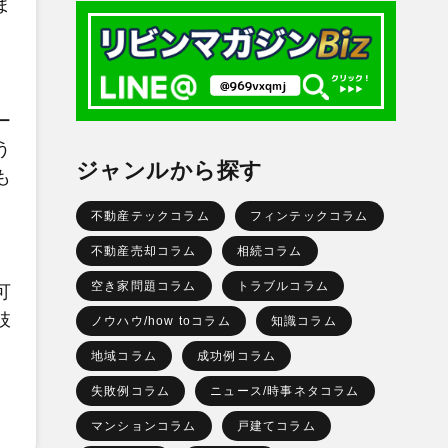
ま
ー
う
ジャンルから探す
も
不動産テックコラム
フィンテックコラム
不動産売却コラム
相続コラム
空き家問題コラム
トラブルコラム
可
肢
ノウハウ/how toコラム
知識コラム
地域コラム
成功例コラム
失敗例コラム
ニュース/時事ネタコラム
マンションコラム
戸建てコラム