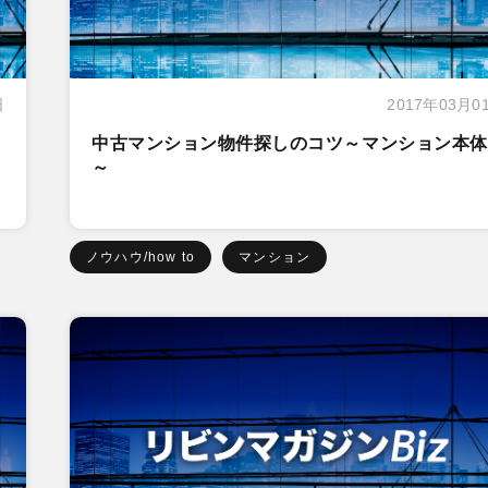
日
2017年03月0
中古マンション物件探しのコツ～マンション本体
～
ノウハウ/how to
マンション