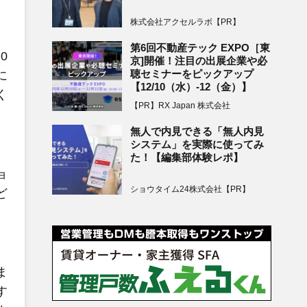
株式会社アクセルラボ【PR】
第6回不動産テック EXPO［東
0
京]開催！注目の出展企業や必
聴セミナーをピックアップ
に
【12/10（水）-12（金）】
く
【PR】RX Japan 株式会社
。
無人で内見できる「無人内見
システム」を実際に使ってみ
た！【編集部体験レポ】
ョ
ショウタイム24株式会社【PR】
ど
ま
す