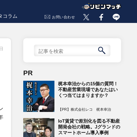
タコラム
お問い合わせ
6日
PR
梶本幸治からの15個の質問！
不動産営業現場であなたはい
くつ当てはまりますか？
ン
【PR】株式会社レコ 梶本幸治
年
IoT賃貸で差別化を図る不動産
開発会社の戦略。Jグランドの
スマートホーム導入事例