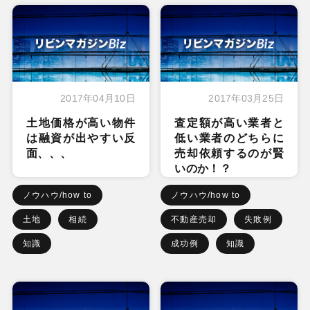
2017年04月10日
2017年03月25日
土地価格が高い物件
査定額が高い業者と
は融資が出やすい反
低い業者のどちらに
面、、、
売却依頼するのが賢
いのか！？
ノウハウ/how to
ノウハウ/how to
土地
相続
不動産売却
失敗例
知識
成功例
知識