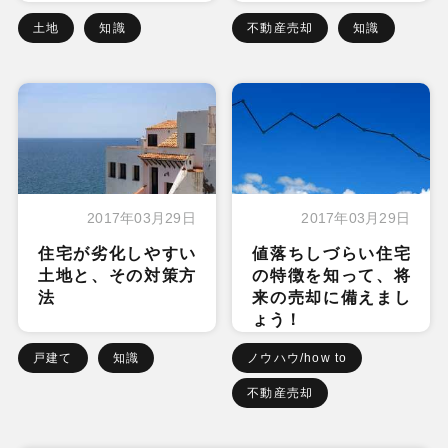
土地
知識
不動産売却
知識
2017年03月29日
2017年03月29日
住宅が劣化しやすい
値落ちしづらい住宅
土地と、その対策方
の特徴を知って、将
法
来の売却に備えまし
ょう！
戸建て
知識
ノウハウ/how to
不動産売却