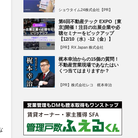
ショウタイム24株式会社【PR】
第6回不動産テック EXPO［東
京]開催！注目の出展企業や必
聴セミナーをピックアップ
【12/10（水）-12（金）】
【PR】RX Japan 株式会社
梶本幸治からの15個の質問！
不動産営業現場であなたはい
くつ当てはまりますか？
【PR】株式会社レコ 梶本幸治
な