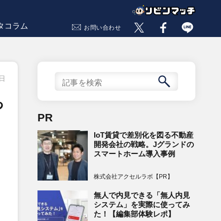
タコラム
お問い合わせ
7日
っ
PR
IoT賃貸で差別化を図る不動産
開発会社の戦略。Jグランドの
スマートホーム導入事例
株式会社アクセルラボ【PR】
無人で内見できる「無人内見
システム」を実際に使ってみ
た！【編集部体験レポ】