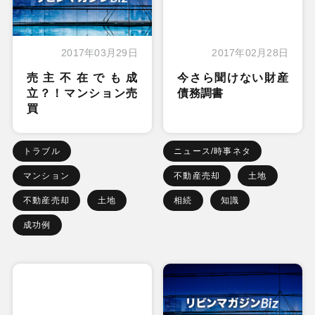
2017年03月29日
2017年02月28日
売主不在でも成
今さら聞けない財産
立？！マンション売
債務調書
買
トラブル
ニュース/時事ネタ
マンション
不動産売却
土地
不動産売却
土地
相続
知識
成功例