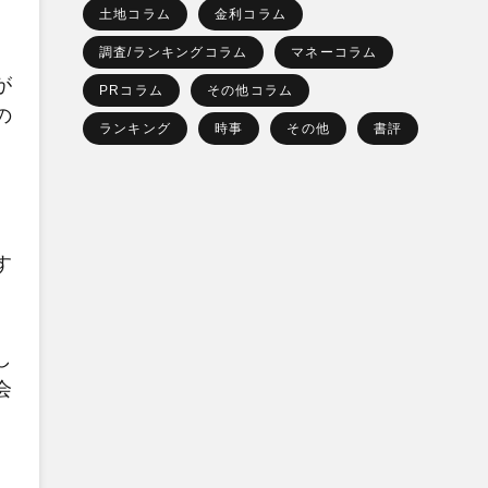
土地コラム
金利コラム
調査/ランキングコラム
マネーコラム
が
PRコラム
その他コラム
の
ランキング
時事
その他
書評
す
し
会
、