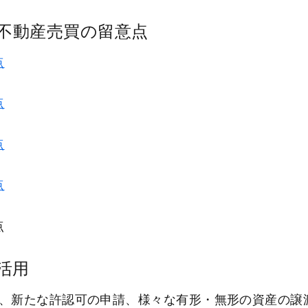
不動産売買の留意点
点
点
点
点
点
活用
、新たな許認可の申請、様々な有形・無形の資産の譲