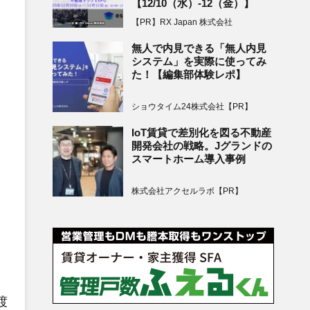
【12/10（水）-12（金）】
【PR】RX Japan 株式会社
無人で内見できる「無人内見
システム」を実際に使ってみ
た！【編集部体験レポ】
ショウタイム24株式会社【PR】
IoT賃貸で差別化を図る不動産
開発会社の戦略。Jグランドの
スマートホーム導入事例
株式会社アクセルラボ【PR】
渡