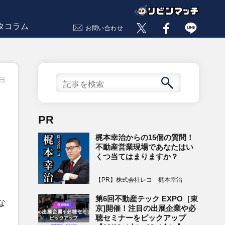
タコラム
お問い合わせ
8日
PR
梶本幸治からの15個の質問！
不動産営業現場であなたはい
くつ当てはまりますか？
【PR】株式会社レコ 梶本幸治
第6回不動産テック EXPO［東
な
京]開催！注目の出展企業や必
聴セミナーをピックアップ