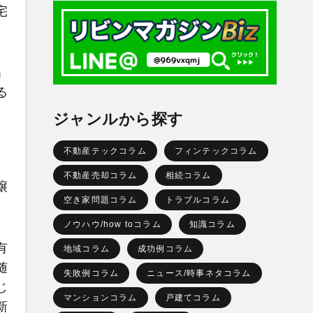
宅
」
る
ジャンルから探す
不動産テックコラム
フィンテックコラム
不動産売却コラム
相続コラム
譲
空き家問題コラム
トラブルコラム
ノウハウ/how toコラム
知識コラム
有
地域コラム
成功例コラム
随
失敗例コラム
ニュース/時事ネタコラム
じ
マンションコラム
戸建てコラム
新