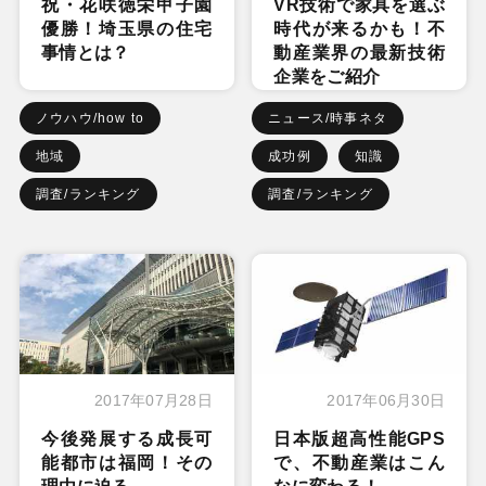
祝・花咲徳栄甲子園
VR技術で家具を選ぶ
優勝！埼玉県の住宅
時代が来るかも！不
事情とは？
動産業界の最新技術
企業をご紹介
ノウハウ/how to
ニュース/時事ネタ
地域
成功例
知識
調査/ランキング
調査/ランキング
2017年07月28日
2017年06月30日
今後発展する成長可
日本版超高性能GPS
能都市は福岡！その
で、不動産業はこん