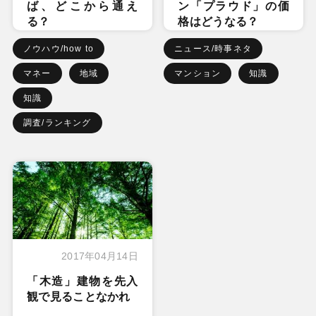
ば、どこから通え
ン「プラウド」の価
る？
格はどうなる？
ノウハウ/how to
ニュース/時事ネタ
マネー
地域
マンション
知識
知識
調査/ランキング
2017年04月14日
「木造」建物を先入
観で見ることなかれ