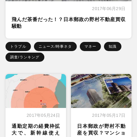
2017年06月29日
飛んだ茶番だった！？日本郵政の野村不動産買収
騒動
トラブル
ニュース/時事ネタ
マネー
知識
調査/ランキング
2017年05月24日
2017年05月17日
通勤定期の経費枠拡
日本郵政が野村不動
大で、新幹線使え
産を買収？マンショ