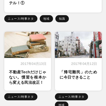
テル！①
ニュース/時事ネタ
地域
知識
2017年04月13日
2017年04月12日
不動産Techだけじゃ
「帰宅難民」のため
ない。慣習を根本か
に今日できること
ら変える民法改正！
ニュース/時事ネタ
ニュース/時事ネタ
地域