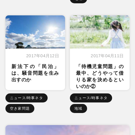
2017年04月12日
2017年04月11日
新法下の「民泊」
「待機児童問題」の
は、騒音問題を生み
最中、どうやって借
出すのか
りる家を決めるとい
いのか②
ニュース/時事ネタ
ニュース/時事ネタ
空き家問題
地域