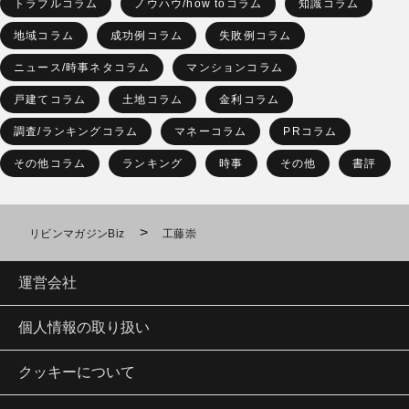
トラブルコラム
ノウハウ/how toコラム
知識コラム
地域コラム
成功例コラム
失敗例コラム
ニュース/時事ネタコラム
マンションコラム
戸建てコラム
土地コラム
金利コラム
調査/ランキングコラム
マネーコラム
PRコラム
その他コラム
ランキング
時事
その他
書評
>
リビンマガジンBiz
工藤崇
運営会社
個人情報の取り扱い
クッキーについて