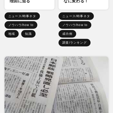
理由に迫る
なに変わる！
ニュース/時事ネタ
ニュース/時事ネタ
ノウハウ/how to
ノウハウ/how to
地域
知識
成功例
調査/ランキング