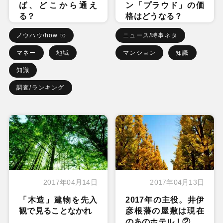
ば、どこから通え
ン「プラウド」の価
る？
格はどうなる？
ノウハウ/how to
ニュース/時事ネタ
マネー
地域
マンション
知識
知識
調査/ランキング
2017年04月14日
2017年04月13日
「木造」建物を先入
2017年の主役。井伊
観で見ることなかれ
彦根藩の屋敷は現在
のあのホテル！②