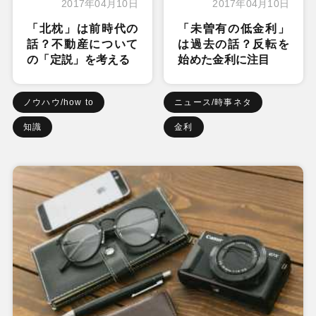
2017年04月10日
2017年04月10日
「北枕」は前時代の
「未曽有の低金利」
話？不動産について
は過去の話？反転を
の「定説」を考える
始めた金利に注目
ノウハウ/how to
ニュース/時事ネタ
知識
金利