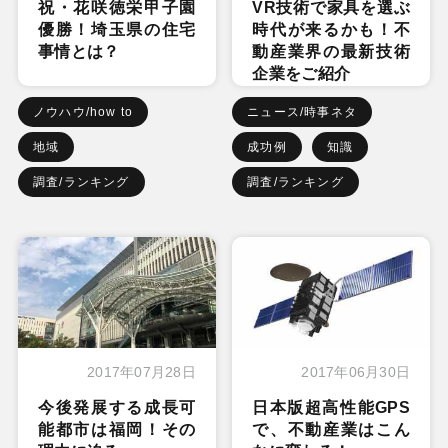
祝・花咲徳栄甲子園
VR技術で家具を選ぶ
優勝！埼玉県の住宅
時代が来るかも！不
事情とは？
動産業界の最新技術
企業をご紹介
ノウハウ/how to
ニュース/時事ネタ
地域
成功例
知識
調査/ランキング
調査/ランキング
2017年07月28日
2017年06月30日
今後発展する成長可
日本版超高性能GPS
能都市は福岡！その
で、不動産業はこん