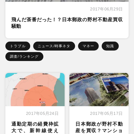
2017年06月29日
飛んだ茶番だった！？日本郵政の野村不動産買収
騒動
トラブル
ニュース/時事ネタ
マネー
知識
調査/ランキング
2017年05月24日
2017年05月17日
通勤定期の経費枠拡
日本郵政が野村不動
大で、新幹線使え
産を買収？マンショ