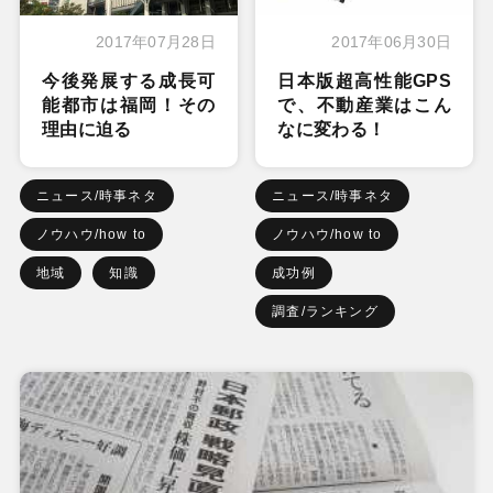
2017年07月28日
2017年06月30日
今後発展する成長可
日本版超高性能GPS
能都市は福岡！その
で、不動産業はこん
理由に迫る
なに変わる！
ニュース/時事ネタ
ニュース/時事ネタ
ノウハウ/how to
ノウハウ/how to
地域
知識
成功例
調査/ランキング