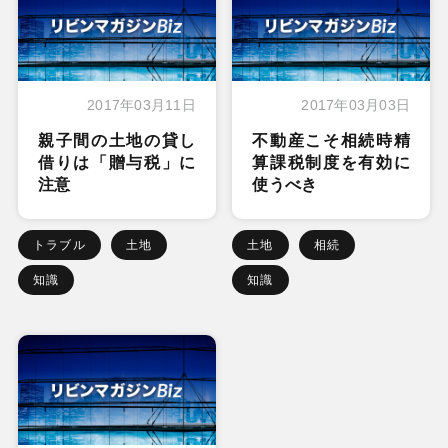
2017年03月11日
2017年03月03日
親子間の土地の貸し
不動産こそ相続時精
借りは「贈与税」に
算課税制度を有効に
注意
使うべき
トラブル
土地
土地
相続
知識
知識