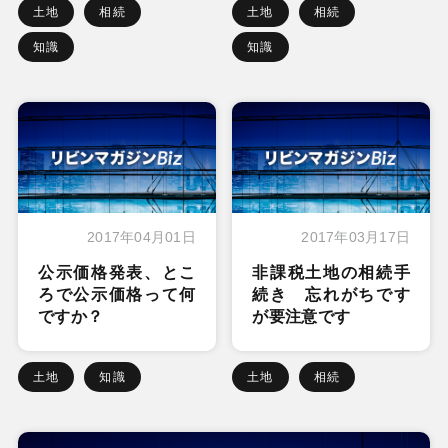
土地
相続
土地
相続
知識
知識
2017年04月01日
2017年03月17日
公示価格発表、とこ
非課税土地の相続手
ろで公示価格って何
続き 忘れがちです
ですか？
が要注意です
土地
知識
土地
相続